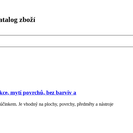
talog zboží
ce, mytí povrchů, bez barviv a
 účinkem. Je vhodný na plochy, povrchy, předměty a nástroje