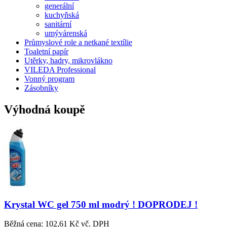
generální
kuchyňská
sanitární
umývárenská
Průmyslové role a netkané textílie
Toaletní papír
Utěrky, hadry, mikrovlákno
VILEDA Professional
Vonný program
Zásobníky
Výhodná koupě
Krystal WC gel 750 ml modrý ! DOPRODEJ !
Běžná cena:
102,61 Kč vč. DPH