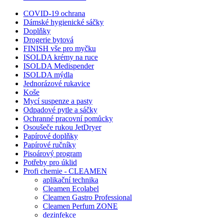
COVID-19 ochrana
Dámské hygienické sáčky
Doplňky
Drogerie bytová
FINISH vše pro myčku
ISOLDA krémy na ruce
ISOLDA Medispender
ISOLDA mýdla
Jednorázové rukavice
Koše
Mycí suspenze a pasty
Odpadové pytle a sáčky
Ochranné pracovní pomůcky
Osoušeče rukou JetDryer
Papírové doplňky
Papírové ručníky
Pisoárový program
Potřeby pro úklid
Profi chemie - CLEAMEN
aplikační technika
Cleamen Ecolabel
Cleamen Gastro Professional
Cleamen Perfum ZONE
dezinfekce