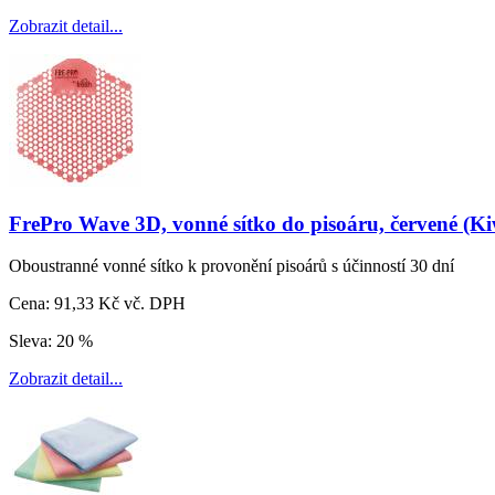
Zobrazit detail...
FrePro Wave 3D, vonné sítko do pisoáru, červené (Ki
Oboustranné vonné sítko k provonění pisoárů s účinností 30 dní
Cena:
91,33 Kč vč. DPH
Sleva:
20 %
Zobrazit detail...