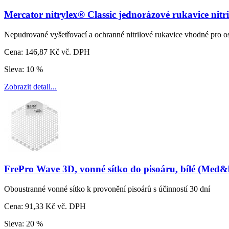
Mercator nitrylex® Classic jednorázové rukavice nitr
Nepudrované vyšetřovací a ochranné nitrilové rukavice vhodné pro oso
Cena:
146,87 Kč vč. DPH
Sleva:
10 %
Zobrazit detail...
FrePro Wave 3D, vonné sítko do pisoáru, bílé (Med&
Oboustranné vonné sítko k provonění pisoárů s účinností 30 dní
Cena:
91,33 Kč vč. DPH
Sleva:
20 %