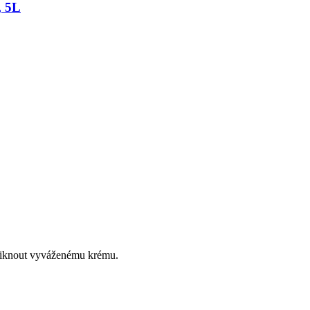
, 5L
zniknout vyváženému krému.