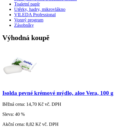
Toaletní papír
Utěrky, hadry, mikrovlákno
VILEDA Professional
Vonný program
Zásobníky
Výhodná koupě
Isolda pevné krémové mýdlo, aloe Vera, 100 g
Běžná cena:
14,70 Kč vč. DPH
Sleva:
40 %
Akční cena:
8,82 Kč vč. DPH