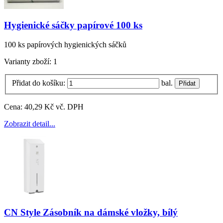
Hygienické sáčky papírové 100 ks
100 ks papírových hygienických sáčků
Varianty zboží:
1
Přidat do košíku:
bal.
Cena:
40,29 Kč vč. DPH
Zobrazit detail...
CN Style Zásobník na dámské vložky, bílý