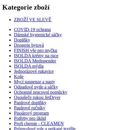
Kategorie zboží
ZBOŽÍ VE SLEVĚ
COVID-19 ochrana
Dámské hygienické sáčky
Doplňky
Drogerie bytová
FINISH vše pro myčku
ISOLDA krémy na ruce
ISOLDA Medispender
ISOLDA mýdla
Jednorázové rukavice
Koše
Mycí suspenze a pasty
Odpadové pytle a sáčky
Ochranné pracovní pomůcky
Osoušeče rukou JetDryer
Papírové doplňky
Papírové ručníky
Pisoárový program
Potřeby pro úklid
Profi chemie - CLEAMEN
Průmyslové role a netkané textílie