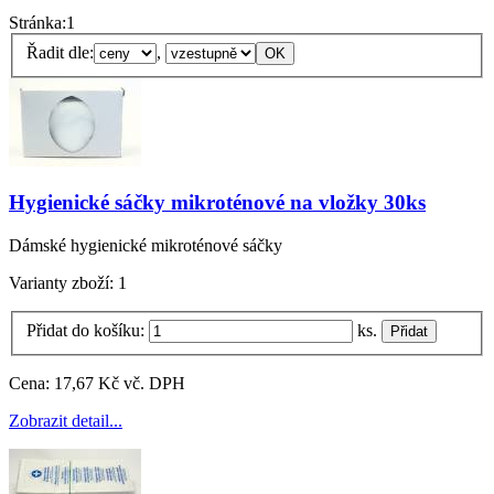
Stránka:
1
Řadit dle:
,
Hygienické sáčky mikroténové na vložky 30ks
Dámské hygienické mikroténové sáčky
Varianty zboží:
1
Přidat do košíku:
ks.
Cena:
17,67 Kč vč. DPH
Zobrazit detail...