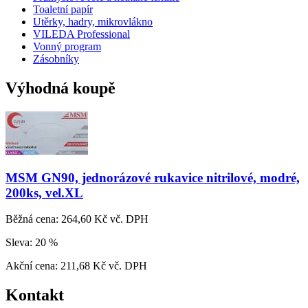
Toaletní papír
Utěrky, hadry, mikrovlákno
VILEDA Professional
Vonný program
Zásobníky
Výhodná koupě
MSM GN90, jednorázové rukavice nitrilové, modré,
200ks, vel.XL
Běžná cena:
264,60 Kč vč. DPH
Sleva:
20 %
Akční cena:
211,68 Kč vč. DPH
Kontakt