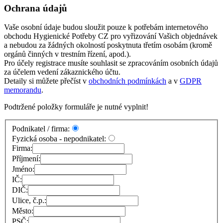
Ochrana údajů
Vaše osobní údaje budou sloužit pouze k potřebám internetového
obchodu Hygienické Potřeby CZ pro vyřizování Vašich objednávek
a nebudou za žádných okolností poskytnuta třetím osobám (kromě
orgánů činných v trestním řízení, apod.).
Pro účely registrace musíte souhlasit se zpracováním osobních údajů
za účelem vedení zákaznického účtu.
Detaily si můžete přečíst v
obchodních podmínkách
a v
GDPR
memorandu
.
Podtržené položky formuláře je nutné vyplnit!
Podnikatel / firma:
Fyzická osoba - nepodnikatel:
Firma:
Příjmení:
Jméno:
IČ:
DIČ:
Ulice, č.p.:
Město:
PSČ: