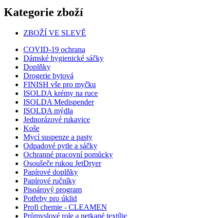
Kategorie zboží
ZBOŽÍ VE SLEVĚ
COVID-19 ochrana
Dámské hygienické sáčky
Doplňky
Drogerie bytová
FINISH vše pro myčku
ISOLDA krémy na ruce
ISOLDA Medispender
ISOLDA mýdla
Jednorázové rukavice
Koše
Mycí suspenze a pasty
Odpadové pytle a sáčky
Ochranné pracovní pomůcky
Osoušeče rukou JetDryer
Papírové doplňky
Papírové ručníky
Pisoárový program
Potřeby pro úklid
Profi chemie - CLEAMEN
Průmyslové role a netkané textílie