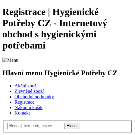
Registrace | Hygienické
Potřeby CZ - Internetový
obchod s hygienickými
potřebami
Hlavní menu Hygienické Potřeby CZ
Akční zboží
Zlevněné zboží
Obchodní podmínky
Registrace
Nákupní košík
Kontakt