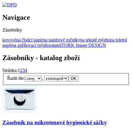
Navigace
Zásobníky
kovové
na čistící papír
na papírové ručníky
na tekuté mýdlo
na toletní
papír
na zpěňovací mýdlo
ostatní
TORK Image DESIGN
Zásobníky - katalog zboží
Stránka:
1
2
3
4
Řadit dle:
,
Zásobník na mikrotenové hygienické sáčky