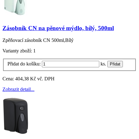
Zásobník CN na pěnové mýdlo, bílý, 500ml
Zpěňovací zásobník CN 500ml,Bílý
Varianty zboží:
1
Přidat do košíku:
ks.
Cena:
404,38 Kč vč. DPH
Zobrazit detail...