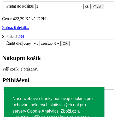
Přidat do košíku:
ks.
Cena:
422,29 Kč vč. DPH
Zobrazit detail...
Stránka:
1
2
3
4
Řadit dle:
,
Nákupní košík
Váš košík je prázdný.
Přihlášení
Uživatelské jméno:
Naše webové stránky používají cookies pro
Heslo:
uchování některých statistických dat pro
servery Google Analytics, Zboží.cz a