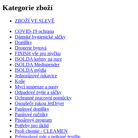
Kategorie zboží
ZBOŽÍ VE SLEVĚ
COVID-19 ochrana
Dámské hygienické sáčky
Doplňky
Drogerie bytová
FINISH vše pro myčku
ISOLDA krémy na ruce
ISOLDA Medispender
ISOLDA mýdla
Jednorázové rukavice
Koše
Mycí suspenze a pasty
Odpadové pytle a sáčky
Ochranné pracovní pomůcky
Osoušeče rukou JetDryer
Papírové doplňky
Papírové ručníky
Pisoárový program
Potřeby pro úklid
Profi chemie - CLEAMEN
Průmyslové role a netkané textílie