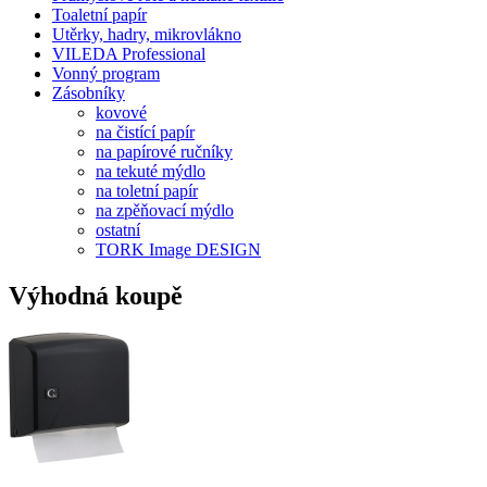
Toaletní papír
Utěrky, hadry, mikrovlákno
VILEDA Professional
Vonný program
Zásobníky
kovové
na čistící papír
na papírové ručníky
na tekuté mýdlo
na toletní papír
na zpěňovací mýdlo
ostatní
TORK Image DESIGN
Výhodná koupě