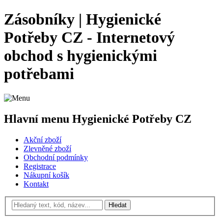
Zásobníky | Hygienické
Potřeby CZ - Internetový
obchod s hygienickými
potřebami
Hlavní menu Hygienické Potřeby CZ
Akční zboží
Zlevněné zboží
Obchodní podmínky
Registrace
Nákupní košík
Kontakt