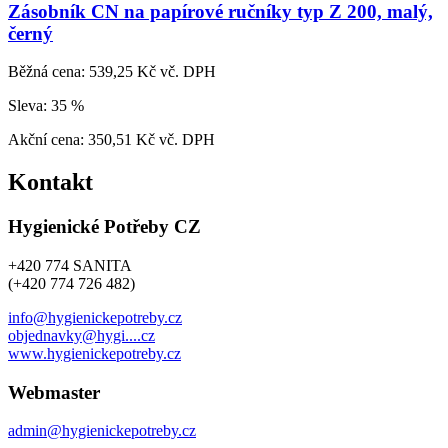
Zásobník CN na papírové ručníky typ Z 200, malý,
černý
Běžná cena:
539,25 Kč vč. DPH
Sleva:
35 %
Akční cena:
350,51 Kč vč. DPH
Kontakt
Hygienické Potřeby CZ
+420 774 SANITA
(+420 774 726 482)
info@hygienickepotreby.cz
objednavky@hygi....cz
www.hygienickepotreby.cz
Webmaster
admin@hygienickepotreby.cz