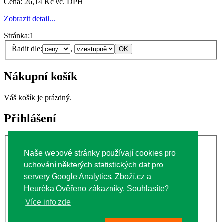
Cena:
26,14 Kč vč. DPH
Zobrazit detail...
Stránka:
1
Řadit dle:
,
Nákupní košík
Váš košík je prázdný.
Přihlášení
Uživatelské jméno:
Naše webové stránky používají cookies pro
Heslo:
uchování některých statistických dat pro
servery Google Analytics, Zboží.cz a
Heuréka Ověřeno zákazníky. Souhlasíte?
Registrace zákazníka
Více info zde
Zapomněli jste heslo?