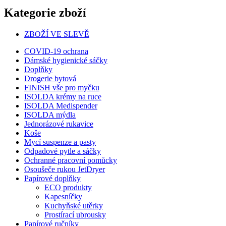
Kategorie zboží
ZBOŽÍ VE SLEVĚ
COVID-19 ochrana
Dámské hygienické sáčky
Doplňky
Drogerie bytová
FINISH vše pro myčku
ISOLDA krémy na ruce
ISOLDA Medispender
ISOLDA mýdla
Jednorázové rukavice
Koše
Mycí suspenze a pasty
Odpadové pytle a sáčky
Ochranné pracovní pomůcky
Osoušeče rukou JetDryer
Papírové doplňky
ECO produkty
Kapesníčky
Kuchyňské utěrky
Prostírací ubrousky
Papírové ručníky