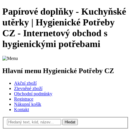
Papírové doplňky - Kuchyňské
utěrky | Hygienické Potřeby
CZ - Internetový obchod s
hygienickými potřebami
Hlavní menu Hygienické Potřeby CZ
Akční zboží
Zlevněné zboží
Obchodní podmínky
Registrace
Nákupní košík
Kontakt