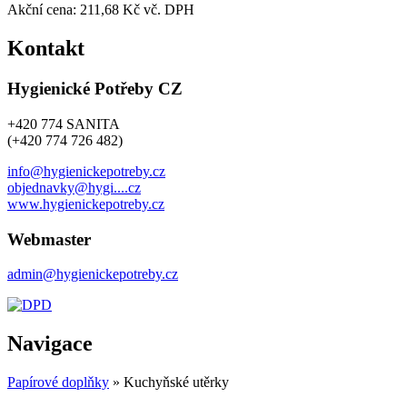
Akční cena:
211,68 Kč vč. DPH
Kontakt
Hygienické Potřeby CZ
+420 774 SANITA
(+420 774 726 482)
info@hygienickepotreby.cz
objednavky@hygi....cz
www.hygienickepotreby.cz
Webmaster
admin@hygienickepotreby.cz
Navigace
Papírové doplňky
» Kuchyňské utěrky