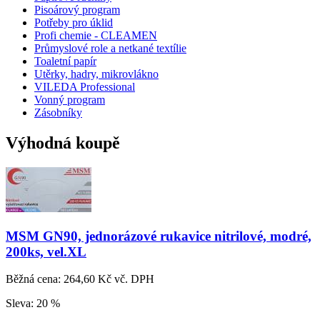
Pisoárový program
Potřeby pro úklid
Profi chemie - CLEAMEN
Průmyslové role a netkané textílie
Toaletní papír
Utěrky, hadry, mikrovlákno
VILEDA Professional
Vonný program
Zásobníky
Výhodná koupě
MSM GN90, jednorázové rukavice nitrilové, modré,
200ks, vel.XL
Běžná cena:
264,60 Kč vč. DPH
Sleva:
20 %