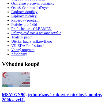
Ochranné pracovní pomůcky
Osoušeče rukou JetDryer
Papírové doplňky
Papírové ručníky
Pisoárový program
Potřeby pro úklid
Profi chemie - CLEAMEN
Průmyslové role a netkané textílie
Toaletní papír
Utěrky, hadry, mikrovlákno
VILEDA Professional
Vonný program
Zásobníky
Výhodná koupě
MSM GN90, jednorázové rukavice nitrilové, modré,
200ks, vel.L