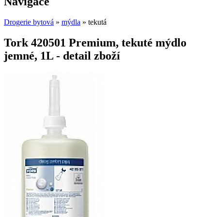
Navigace
Drogerie bytová
»
mýdla
» tekutá
Tork 420501 Premium, tekuté mýdlo
jemné, 1L - detail zboží