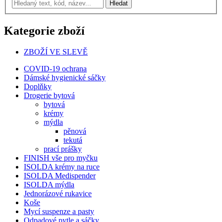
Kategorie zboží
ZBOŽÍ VE SLEVĚ
COVID-19 ochrana
Dámské hygienické sáčky
Doplňky
Drogerie bytová
bytová
krémy
mýdla
pěnová
tekutá
prací prášky
FINISH vše pro myčku
ISOLDA krémy na ruce
ISOLDA Medispender
ISOLDA mýdla
Jednorázové rukavice
Koše
Mycí suspenze a pasty
Odpadové pytle a sáčky