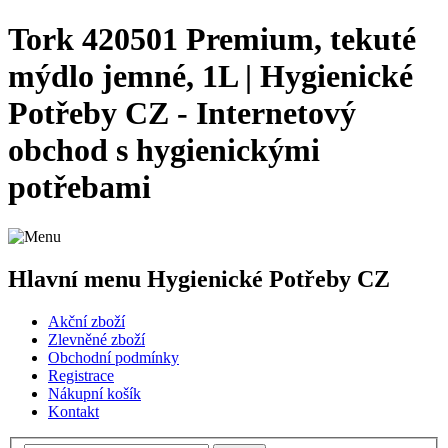
Tork 420501 Premium, tekuté
mýdlo jemné, 1L | Hygienické
Potřeby CZ - Internetový
obchod s hygienickými
potřebami
Hlavní menu Hygienické Potřeby CZ
Akční zboží
Zlevněné zboží
Obchodní podmínky
Registrace
Nákupní košík
Kontakt