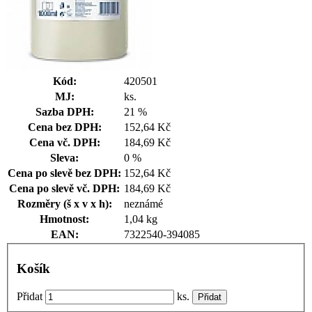
Kód:
420501
MJ:
ks.
Sazba DPH:
21 %
Cena bez DPH:
152,64 Kč
Cena vč. DPH:
184,69 Kč
Sleva:
0 %
Cena po slevě bez DPH:
152,64 Kč
Cena po slevě vč. DPH:
184,69 Kč
Rozměry (š x v x h):
neznámé
Hmotnost:
1,04 kg
EAN:
7322540-394085
Košík
Přidat
ks.