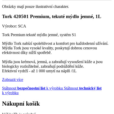
Obrázky mají pouze ilustrativní charakter.
Tork 420501 Premium, tekuté mýdlo jemné, 1L
Výrobce:
SCA
Tork Premium tekuté mýdlo jemné, systém S1
Mýdlo Tork nabízí spolehlivost a komfort pro každodenní užívání.
Mýdla Tork jsou vysoké kvality, poskytují dobrou cenovou
efektivnost díky nižší spotřebě.
Mýdla jsou krémová, jemná, a zabraňují vysoušení kůže a jsou
biologicky rozložitelné, zabraňují podráždění kůže.
Efektivní vydrží - až 1 000 umytí na náplň /1L
Zobrazit více
Stáhnout
bezpečnostní list
k výrobku
Stáhnout
technický list
k výrobku
Nákupní košík