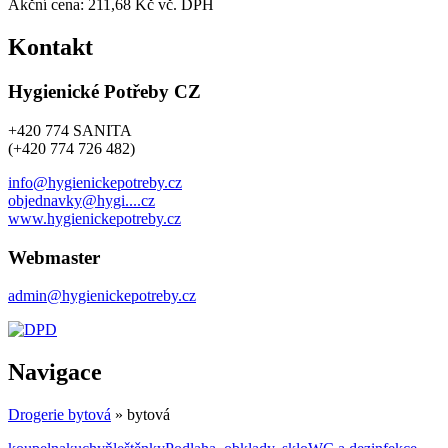
Akční cena:
211,68 Kč vč. DPH
Kontakt
Hygienické Potřeby CZ
+420 774 SANITA
(+420 774 726 482)
info@hygienickepotreby.cz
objednavky@hygi....cz
www.hygienickepotreby.cz
Webmaster
admin@hygienickepotreby.cz
Navigace
Drogerie bytová
» bytová