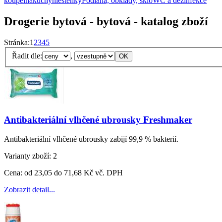
koupelna
kuchyň
leštěnky
Podlaha, obklady, sklo
WC a dezinfekce
Drogerie bytová - bytová - katalog zboží
Stránka:
1
2
3
4
5
Řadit dle:
,
Antibakteriální vlhčené ubrousky Freshmaker
Antibakteriální vlhčené ubrousky zabijí 99,9 % bakterií.
Varianty zboží:
2
Cena:
od 23,05 do 71,68 Kč vč. DPH
Zobrazit detail...