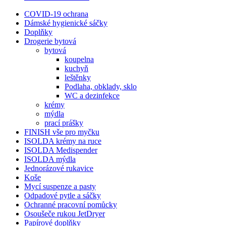
COVID-19 ochrana
Dámské hygienické sáčky
Doplňky
Drogerie bytová
bytová
koupelna
kuchyň
leštěnky
Podlaha, obklady, sklo
WC a dezinfekce
krémy
mýdla
prací prášky
FINISH vše pro myčku
ISOLDA krémy na ruce
ISOLDA Medispender
ISOLDA mýdla
Jednorázové rukavice
Koše
Mycí suspenze a pasty
Odpadové pytle a sáčky
Ochranné pracovní pomůcky
Osoušeče rukou JetDryer
Papírové doplňky