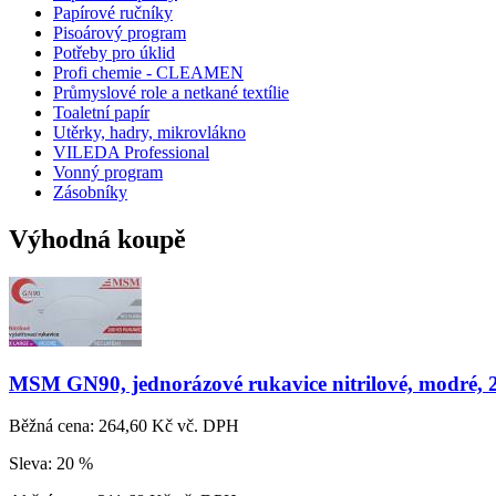
Papírové ručníky
Pisoárový program
Potřeby pro úklid
Profi chemie - CLEAMEN
Průmyslové role a netkané textílie
Toaletní papír
Utěrky, hadry, mikrovlákno
VILEDA Professional
Vonný program
Zásobníky
Výhodná koupě
MSM GN90, jednorázové rukavice nitrilové, modré, 
Běžná cena:
264,60 Kč vč. DPH
Sleva:
20 %