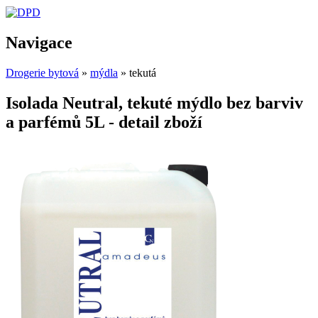
Navigace
Drogerie bytová
»
mýdla
» tekutá
Isolada Neutral, tekuté mýdlo bez barviv
a parfémů 5L - detail zboží