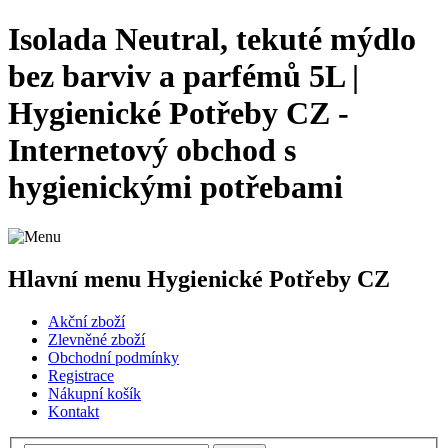
Isolada Neutral, tekuté mýdlo
bez barviv a parfémů 5L |
Hygienické Potřeby CZ -
Internetový obchod s
hygienickými potřebami
Hlavní menu Hygienické Potřeby CZ
Akční zboží
Zlevněné zboží
Obchodní podmínky
Registrace
Nákupní košík
Kontakt