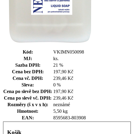
Kód:
VKIMN050098
MJ:
ks.
Sazba DPH:
21 %
Cena bez DPH:
197,90 Kč
Cena vč. DPH:
239,46 Kč
Sleva:
0 %
Cena po slevě bez DPH:
197,90 Kč
Cena po slevě vč. DPH:
239,46 Kč
Rozměry (š x v x h):
neznámé
Hmotnost:
5,50 kg
EAN:
8595683-803908
Košík