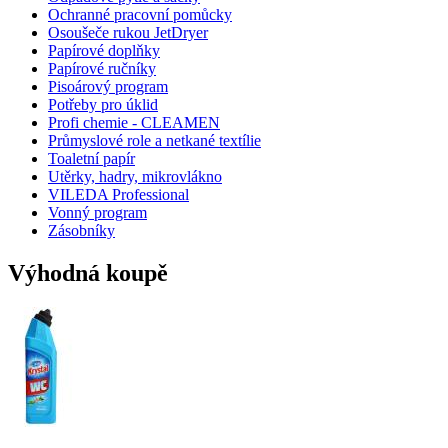
Ochranné pracovní pomůcky
Osoušeče rukou JetDryer
Papírové doplňky
Papírové ručníky
Pisoárový program
Potřeby pro úklid
Profi chemie - CLEAMEN
Průmyslové role a netkané textílie
Toaletní papír
Utěrky, hadry, mikrovlákno
VILEDA Professional
Vonný program
Zásobníky
Výhodná koupě