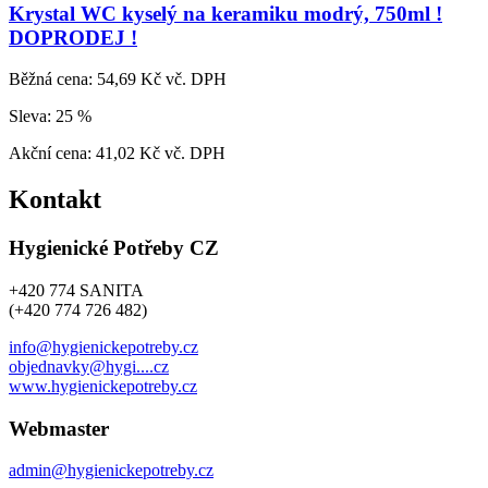
Krystal WC kyselý na keramiku modrý, 750ml !
DOPRODEJ !
Běžná cena:
54,69 Kč vč. DPH
Sleva:
25 %
Akční cena:
41,02 Kč vč. DPH
Kontakt
Hygienické Potřeby CZ
+420 774 SANITA
(+420 774 726 482)
info@hygienickepotreby.cz
objednavky@hygi....cz
www.hygienickepotreby.cz
Webmaster
admin@hygienickepotreby.cz