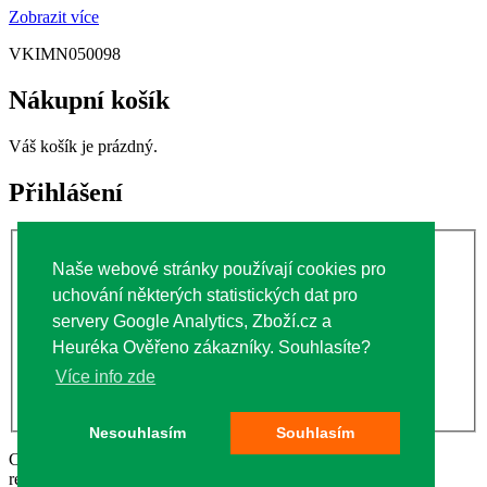
Zobrazit více
VKIMN050098
Nákupní košík
Váš košík je prázdný.
Přihlášení
Uživatelské jméno:
Naše webové stránky používají cookies pro
Heslo:
uchování některých statistických dat pro
servery Google Analytics, Zboží.cz a
Heuréka Ověřeno zákazníky. Souhlasíte?
Registrace zákazníka
Více info zde
Zapomněli jste heslo?
Nesouhlasím
Souhlasím
Copyright © 2006 - 2022
Hygienické Potřeby CZ
. All rights
reserved.
Krémy Isolda
Mapa webu