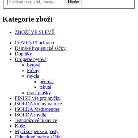
Kategorie zboží
ZBOŽÍ VE SLEVĚ
COVID-19 ochrana
Dámské hygienické sáčky
Doplňky
Drogerie bytová
bytová
krémy
mýdla
pěnová
tekutá
prací prášky
FINISH vše pro myčku
ISOLDA krémy na ruce
ISOLDA Medispender
ISOLDA mýdla
Jednorázové rukavice
Koše
Mycí suspenze a pasty
Odpadové pytle a sáčky