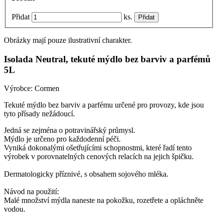
Přidat
ks.
Obrázky mají pouze ilustrativní charakter.
Isolada Neutral, tekuté mýdlo bez barviv a parfémů
5L
Výrobce:
Cormen
Tekuté mýdlo bez barviv a parfému určené pro provozy, kde jsou
tyto přísady nežádoucí.
Jedná se zejména o potravinářský průmysl.
Mýdlo je určeno pro každodenní péči.
Vyniká dokonalými ošetřujícími schopnostmi, které řadí tento
výrobek v porovnatelných cenových relacích na jejich špičku.
Dermatologicky příznivé, s obsahem sojového mléka.​
Návod na použití:
Malé množství mýdla naneste na pokožku, rozetřete a opláchněte
vodou.